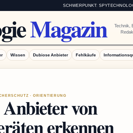
SCHWERPUNKT: SPYTECHNOLOG
ogie
Magazin
Technik, 
Redakt
er
Wissen
Dubiose Anbieter
Fehlkäufe
Informationsq
HERSCHUTZ · ORIENTIERUNG
 Anbieter von
räten erkennen